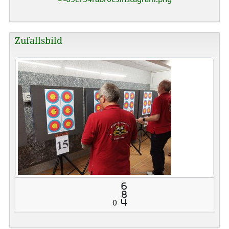
Zufallsbild
6
8
0
4