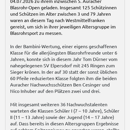
04.07.2026 zu ihrem inzwischen 5. Auracher
Blasrohr-Open geladen. Insgesamt 125 Schützinnen
und Schützen im Alter zwischen 3 und 79 Jahren
waren an diesem Tag nach Westmittelfranken
gereist, um sich in ihrer jeweiligen Altersgruppe im
Blasrohrsport zu messen.
In der Bambini-Wertung, einer eigens geschaffenen
Klasse für die allerjüngsten Blasrohrfreunde unter 6
Jahren, konnte sich in diesem Jahr Tom Dürner vom
nahegelegenen SV Elpersdorf mit 245 Ringen zum
Sieger krönen. In der auf 30 statt der sonst üblichen
60 Pfeile reduzierten Klasse folgten ihm die beiden
Auracher Nachwuchsschützen Ben Cesinger und
Nico Inhuber auf den Plätzen zwei und drei.
Mit insgesamt weiteren 36 Nachwuchstalenten
warteten die Klassen Schüler I (7 – 10 Jahre), Schüler
II (11 – 13 Jahre) sowie der Jugend (14 – 17 Jahre)
auf. Dass bereits in diesen Altersgruppen Ergebnisse
auf echtem Spitzenniveau zu erwarten waren, stellte