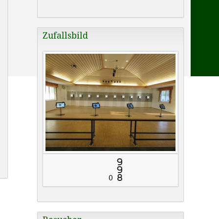
Zufallsbild
9
9
0
8