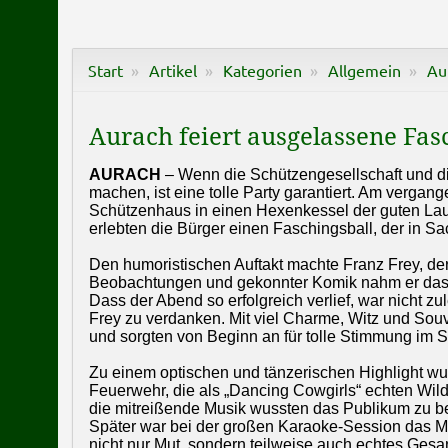
Start
Artikel
Kategorien
Allgemein
Au
Aurach feiert ausgelassene Fas
AURACH
– Wenn die Schützengesellschaft und 
machen, ist eine tolle Party garantiert. Am verg
Schützenhaus in einen Hexenkessel der guten La
erlebten die Bürger einen Faschingsball, der in
Den humoristischen Auftakt machte Franz Frey, der
Beobachtungen und gekonnter Komik nahm er das 
Dass der Abend so erfolgreich verlief, war nicht 
Frey zu verdanken. Mit viel Charme, Witz und Sou
und sorgten von Beginn an für tolle Stimmung im S
Zu einem optischen und tänzerischen Highlight wurd
Feuerwehr, die als „Dancing Cowgirls“ echten Wild
die mitreißende Musik wussten das Publikum zu be
Später war bei der großen Karaoke-Session das Mi
nicht nur Mut, sondern teilweise auch echtes Ge