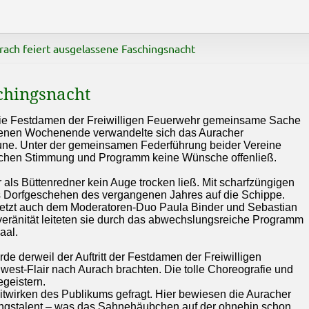
rach feiert ausgelassene Faschingsnacht
chingsnacht
die Festdamen der Freiwilligen Feuerwehr gemeinsame Sache
angenen Wochenende verwandelte sich das Auracher
une. Unter der gemeinsamen Federführung beider Vereine
 Sachen Stimmung und Programm keine Wünsche offenließ.
 als Büttenredner kein Auge trocken ließ. Mit scharfzüngigen
Dorfgeschehen des vergangenen Jahres auf die Schippe.
zuletzt auch dem Moderatoren-Duo Paula Binder und Sebastian
veränität leiteten sie durch das abwechslungsreiche Programm
aal.
e derweil der Auftritt der Festdamen der Freiwilligen
west-Flair nach Aurach brachten. Die tolle Choreografie und
geistern.
twirken des Publikums gefragt. Hier bewiesen die Auracher
sangstalent – was das Sahnehäubchen auf der ohnehin schon